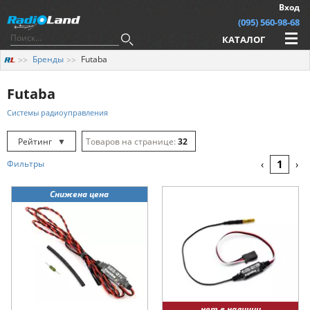
Вход
(095) 560-98-68
КАТАЛОГ
Бренды
Futaba
Futaba
Системы радиоуправления
Рейтинг
▼
32
Рейтинг
▲
64
1
Фильтры
‹
›
Дата
▲
128
Снижена цена
Дата
▼
Цена
▲
Цена
▼
нет в наличии