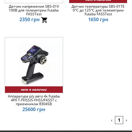
Датчик напряжения SBS-01V
Датчик температуры SBS-01TE
100В для телеметрии Futaba
0°C до 125°C для телеметрии
FASSTest
Futaba FASSTest
2350 грн
1650 грн
нет в наличии
Аппаратура р/у авто 4к Futaba
4PX T-FHSS/S-FHSS/FASST с
приемником R304SB
25600 грн
1
‹
›