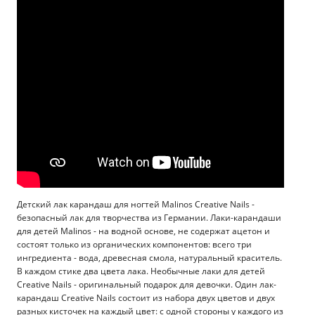
Детский лак карандаш для ногтей Malinos Creative Nails -
безопасный лак для творчества из Германии. Лаки-карандаши
для детей Malinos - на водной основе, не содержат ацетон и
состоят только из органических компонентов: всего три
ингредиента - вода, древесная смола, натуральный краситель.
В каждом стике два цвета лака. Необычные лаки для детей
Creative Nails - оригинальный подарок для девочки. Один лак-
карандаш Creative Nails состоит из набора двух цветов и двух
разных кисточек на каждый цвет: с одной стороны у каждого из