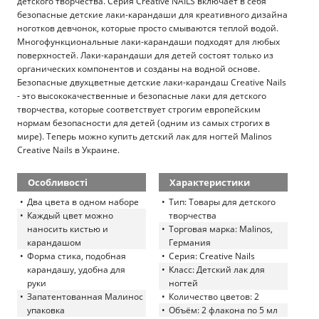
детского творчества. Серия Creative NAILS включает в себя
безопасные детские лаки-карандаши для креативного дизайна
ноготков девчонок, которые просто смываются теплой водой.
Многофункциональные лаки-карандаши подходят для любых
поверхностей. Лаки-карандаши для детей состоят только из
органических компонентов и созданы на водной основе.
Безопасные двухцветные детские лаки-карандаш Creative Nails
- это высококачественные и безопасные лаки для детского
творчества, которые соответствует строгим европейским
нормам безопасности для детей (одним из самых строгих в
мире). Теперь можно купить детский лак для ногтей Malinos
Creative Nails в Украине.
Особливості
Характеристики
Два цвета в одном наборе
Тип: Товары для детского
Каждый цвет можно
творчества
наносить кистью и
Торговая марка: Malinos,
карандашом
Германия
Форма стика, подобная
Серия: Creative Nails
карандашу, удобна для
Класс: Детский лак для
руки
ногтей
Запатентованная Малинос
Количество цветов: 2
упаковка
Объём: 2 флакона по 5 мл