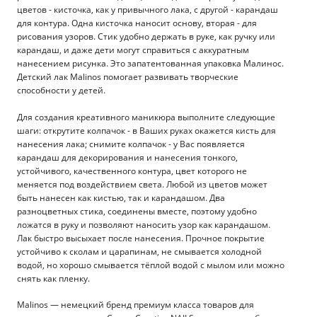
цветов - кисточка, как у привычного лака, с другой - карандаш
для контура. Одна кисточка наносит основу, вторая - для
рисования узоров. Стик удобно держать в руке, как ручку или
карандаш, и даже дети могут справиться с аккуратным
нанесением рисунка. Это запатентованная упаковка Малинос.
Детский лак Malinos помогает развивать творческие
способности у детей.
Для создания креативного маникюра выполните следующие
шаги: открутите колпачок - в Ваших руках окажется кисть для
нанесения лака; снимите колпачок - у Вас появляется
карандаш для декорирования и нанесения тонкого,
устойчивого, качественного контура, цвет которого не
меняется под воздействием света. Любой из цветов может
быть нанесен как кистью, так и карандашом. Два
разноцветных стика, соединены вместе, поэтому удобно
ложатся в руку и позволяют наносить узор как карандашом.
Лак быстро высыхает после нанесения. Прочное покрытие
устойчиво к сколам и царапинам, не смывается холодной
водой, но хорошо смывается тёплой водой с мылом или можно
снять как пленку.
Malinos — немецкий бренд премиум класса товаров для