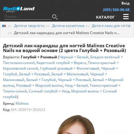
Вхід
(095) 560-98-68
КАТАЛОГ
Дитяча творчість
Дитяча косметика
Дитячі лаки для нігтів
Детский лак-карандаш для ногтей Malinos Creative Nails на водной основе (2 цвета Голубой + Розовый)
Детский лак-карандаш для ногтей Malinos Creative
Nails на водной основе (2 цвета Голубой + Розовый)
Варіанти:
Голубой + Розовый
(
Чёрный + Белый
,
Бледно-зелёный +
Пастельно-синий
,
Кадетский голубой + Вереск
,
Тёмно-красный +
Королевский синий
,
Глубокий розовый + Фиолетовый
,
Чёрный +
Голубой
,
Белый + Розовый
,
Белый + Малиновый
,
Чёрный +
Малиновый
,
Белый + Голубой
,
Чёрный + Розовый
,
Белый + Морской
волны
,
Розовый + Морской волны
,
Нюд + Белый
,
Темно-красный +
Темно-синий
,
Сочный голубой + Нюд
,
Морской волны + Сочный
голубой
)
Бренд:
Malinos
Код:
MA-303016+303023