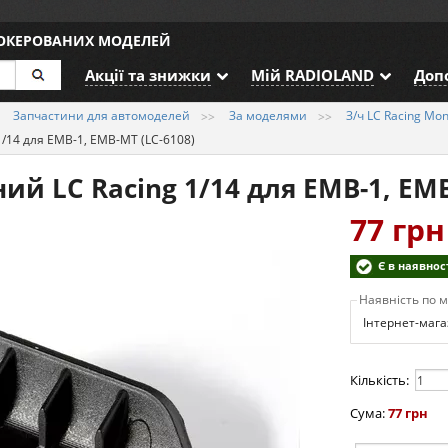
ДОКЕРОВАНИХ МОДЕЛЕЙ
Акції та знижки
Мій RADIOLAND
Доп
Запчастини для автомоделей
За моделями
З/ч LC Racing Mo
/14 для EMB-1, EMB-MT (LC-6108)
й LC Racing 1/14 для EMB-1, EMB
77 грн
Є в наявнос
Наявність по 
Інтернет-мага
Кількість:
Сума:
77 грн