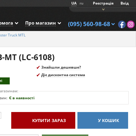
UA
ru
Реєстрація
Вхід
омога
Про магазин
(095) 560-98-68
nster Truck MTL
-MT (LC-6108)
Знайшли дешевше?
Діє дисконтна система
ті
магазинам:
зин:
Є в наявності
КУПИТИ
ЗАРАЗ
У КОШИК