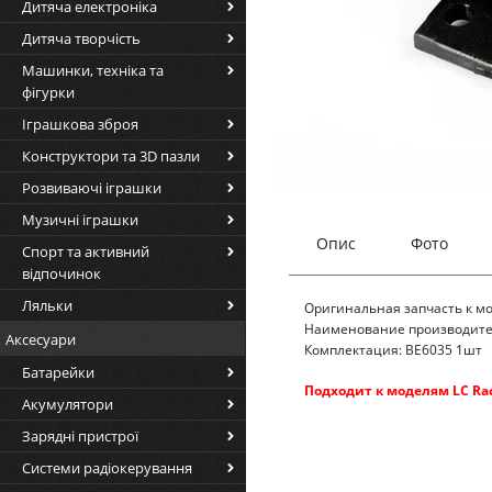
Дитяча електроніка
Дитяча творчість
Машинки, техніка та
фігурки
Іграшкова зброя
Конструктори та 3D пазли
Розвиваючі іграшки
Музичні іграшки
Опис
Фото
Спорт та активний
відпочинок
Ляльки
Оригинальная запчасть к мо
Наименование производител
Аксесуари
Комплектация: BE6035 1шт
Батарейки
Подходит к моделям LC Rac
Акумулятори
Зарядні пристрої
Системи радіокерування