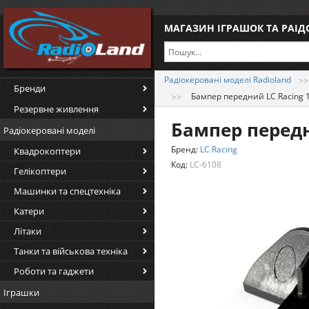
МАГАЗИН ІГРАШОК ТА РАІ
Радіокеровані моделі Radioland
Бренди
Бампер передний LC Racing 1
Резервне живлення
Бампер передни
Радіокеровані моделі
Бренд:
LC Racing
Квадрокоптери
Код:
LC-6108
Гелікоптери
Машинки та спецтехніка
Катери
Літаки
Танки та військова техніка
Роботи та гаджети
Іграшки