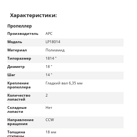
Характеристики:
Пропеллер
Производитель
APC
Модель
LP18014
Материал
Полиамид
Типоразмер
1814 "
Диаметр
18 "
Шаг
14 "
Крепление
Гладкий вал 6,35 мм
пропеллера
Количество
2
лопастей
Складные
Нет
лопасти
Направление
CCW
вращения
Толщина
18 мм
ступицы