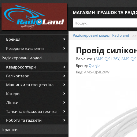
МАГАЗИН ІГРАШОК ТА РАІ
Радіокеровані моделі Radioland
Бренди
Провід силікон
Резервне живлення
Радіокеровані моделі
Варіанти:
(
AMS-QJSIL26Y
,
AMS-QJS
Бренд:
QianJia
Квадрокоптери
Код:
AMS-QJSIL26W
Гелікоптери
Машинки та спецтехніка
Катери
Літаки
Танки та військова техніка
Роботи та гаджети
Іграшки