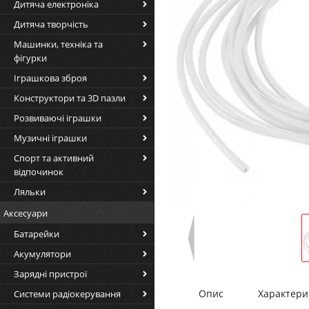
Дитяча електроніка
Дитяча творчість
Машинки, техніка та
фігурки
Іграшкова зброя
Конструктори та 3D пазли
Розвиваючі іграшки
Музичні іграшки
Спорт та активний
відпочинок
Ляльки
Аксесуари
Батарейки
Акумулятори
Зарядні пристрої
Опис
Характери
Системи радіокерування