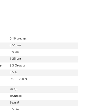
0.16 мм. кв.
0.51 мм
0.5 мм
1.25 мм
е
3.5 Ом/мм
3.5 А
-60 — 200 °С
медь
силикон
Белый
3.5 г/м