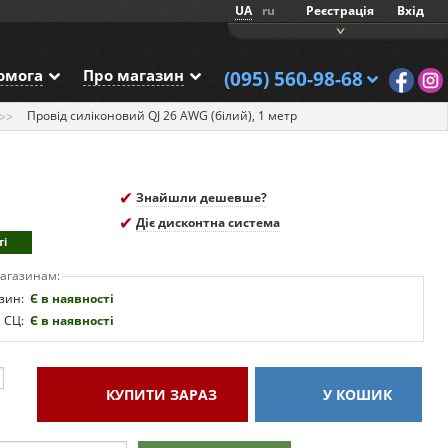
UA
ru
Реєстрація
Вхід
омога
Про магазин
(095) 560-98-68
Провід силіконовий QJ 26 AWG (білий), 1 метр
Знайшли дешевше?
Діє дисконтна система
ті
магазинам:
зин:
Є в наявності
, СЦ:
Є в наявності
КУПИТИ
ЗАРАЗ
У КОШИК