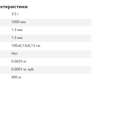
актеристики
3.5 г
1000 мм
1.3 мм
1.3 мм
100х0,13х0,13 см
Нет
0.0035 кг
0.0001 м. куб.
400 м