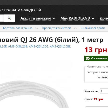
ДОКЕРОВАНИХ МОДЕЛЕЙ
Акції та знижки
Мій RADIOLAND
Доп
Бортова електроніка
Провід та конектори
Силіконові дроти
овий QJ 26 AWG (білий), 1 метр
IL26R
,
AMS-QJSIL26B
,
AMS-QJSIL26G
,
AMS-QJSIL26BL
)
13 грн
Є в наявнос
Наявність по 
Інтернет-мага
м. Київ
Кількість:
Сума:
13 грн