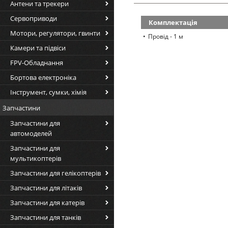
Антени та трекери
Сервоприводи
Комплектація
Мотори, регулятори, гвинти
Провід - 1 м
Камери та підвіси
FPV-Обладнання
Бортова електроніка
Інструмент, сумки, хімія
Запчастини
Запчастини для
автомоделей
Запчастини для
мультикоптерів
Запчастини для гелікоптерів
Запчастини для літаків
Запчастини для катерів
Запчастини для танків