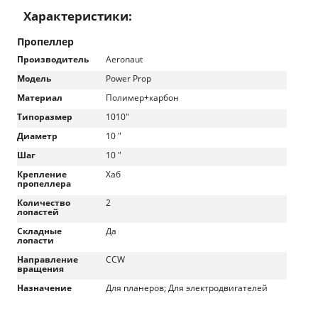
Характеристики:
Пропеллер
Производитель
Aeronaut
Модель
Power Prop
Материал
Полимер+карбон
Типоразмер
1010"
Диаметр
10 "
Шаг
10 "
Крепление
Хаб
пропеллера
Количество
2
лопастей
Складные
Да
лопасти
Направление
CCW
вращения
Назначение
Для планеров; Для электродвигателей