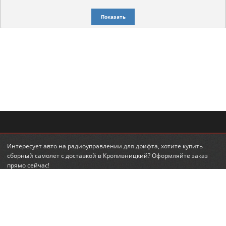
Показать
Интересует
авто на радиоуправлении для дрифта
, хотите
купить
сборный самолет
с доставкой в Кропивницкий? Оформляйте заказ
прямо сейчас!
© 2010-2026 RadioLand.com.ua
Интернет-магазин радиоуправляемых игрушек и моделей.
Радиоуправляемые вертолеты, машины, танки.
КОНТАКТЫ
ПОДПИСКА НА НОВОСТИ
+380 (95) 560-98-68