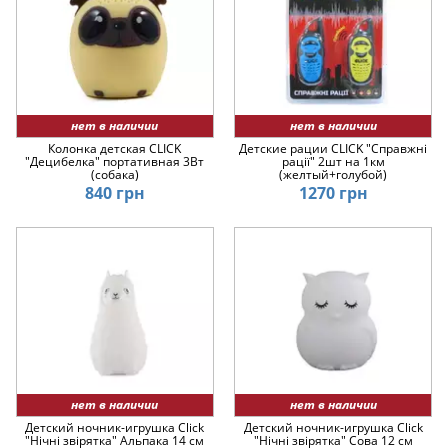
нет в наличии
нет в наличии
Колонка детская CLICK
Детские рации CLICK "Справжні
"Децибелка" портативная 3Вт
рації" 2шт на 1км
(собака)
(желтый+голубой)
840 грн
1270 грн
нет в наличии
нет в наличии
Детский ночник-игрушка Click
Детский ночник-игрушка Click
"Hічні звірятка" Альпака 14 см
"Hічні звірятка" Сова 12 см