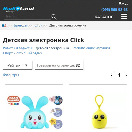
Вход
(095) 560-98-68
КАТАЛОГ
Бренды
Click
Детская электроника
Детская электроника Click
Роботы и гаджеты
Детская электроника
Развивающие игрушки
Спорт и активный отдых
Рейтинг
▼
32
Рейтинг
▲
64
1
Фильтры
‹
›
Дата
▲
128
Дата
▼
Цена
▲
Цена
▼