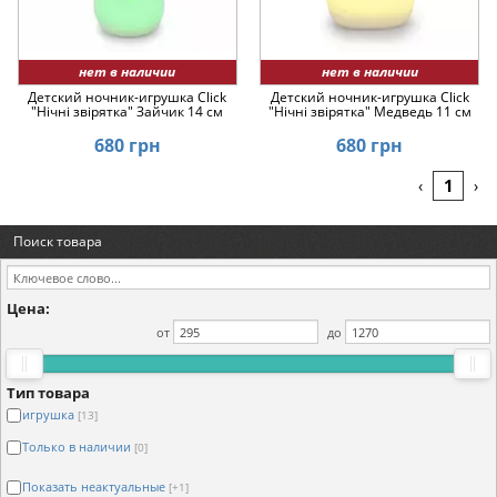
нет в наличии
нет в наличии
Детский ночник-игрушка Click
Детский ночник-игрушка Click
"Hічні звірятка" Зайчик 14 см
"Hічні звірятка" Медведь 11 см
680 грн
680 грн
1
‹
›
Поиск товара
Цена:
от
до
Тип товара
игрушка
[13]
Только в наличии
[0]
Показать неактуальные
[+1]