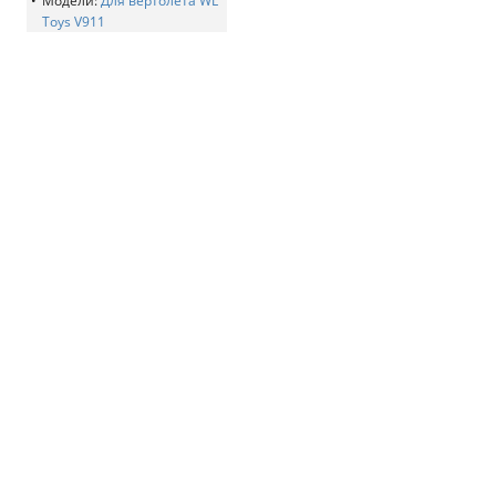
Модели:
Для вертолета WL
Toys V911