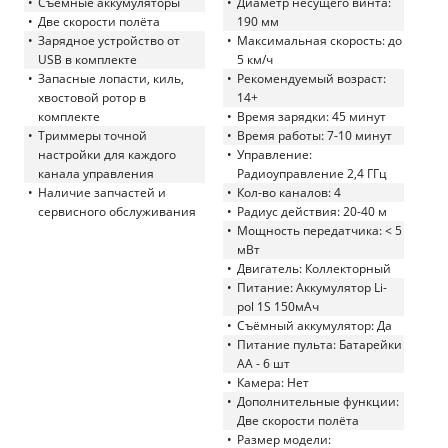
Съёмные аккумуляторы
Диаметр несущего винта:
Две скорости полёта
190 мм
Зарядное устройство от
Максимальная скорость: до
USB в комплекте
5 км/ч
Запасные лопасти, киль,
Рекомендуемый возраст:
хвостовой ротор в
14+
комплекте
Время зарядки: 45 минут
Триммеры точной
Время работы: 7-10 минут
настройки для каждого
Управление:
канала управления
Радиоуправление 2,4 ГГц
Наличие запчастей и
Кол-во каналов: 4
сервисного обслуживания
Радиус действия: 20-40 м
Мощность передатчика: < 5
мВт
Двигатель: Коллекторный
Питание: Аккумулятор Li-
pol 1S 150мАч
Съёмный аккумулятор: Да
Питание пульта: Батарейки
АА - 6 шт
Камера: Нет
Дополнительные функции:
Две скорости полёта
Размер модели: