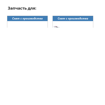
Запчасть для:
Снят с производства
Снят с производства
нет в наличии
нет в наличии
Авиамодель самолёта на
Авиамодель самолёта на
радиоуправлении
радиоуправлении
VolantexRC Trainstar (TW-
VolantexRC Cessna 182
747-4) 1400мм RTF
Skylane (TW-747-3) 1560мм
RTF
9000 грн
10100 грн
Архивный
Снят с производства