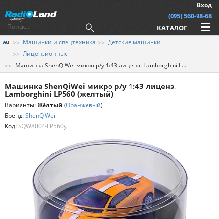
Вход
(095) 560-98-68
КАТАЛОГ
Машинки и спецтехника
Детские машинки
Лицензионные
Машинка ShenQiWei микро р/у 1:43 лиценз. Lamborghini LP560 (желтый)
Машинка ShenQiWei микро р/у 1:43 лиценз.
Lamborghini LP560 (желтый)
Варианты:
Жёлтый
(
Оранжевый
)
Бренд:
ShenQiWei
Код:
SQW8004-LP560y