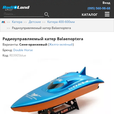
Вход
(095) 560-98-68
КАТАЛОГ
Катера
Детские
Катера 400-600мм
Радиоуправляемый катер Balaenoptera
Радиоуправляемый катер Balaenoptera
Варианты:
Сине-оранжевый
(
Желто-зелёный
)
Бренд:
Double Horse
Код:
R03905blue