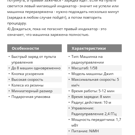
потухнуть, а правый зажечься - зарядка идёт. Если на пульте
светится левый мигающий индикатор - значит не успели или
машинка переразряжена - нужно подождать несколько минут
(зарядка в любом случае пойдёт), а потом повторить
процедуру.
4) Дождаться, пока не погаснет правый индикатор - это
означает, что машинка заряжена полностью.
Особенности
Характеристики
Быстрый заряд от пульта
Тип: Машинка на
управления
радиоуправлении
До 8 машин одновременно
Масштаб: 1/58
Кнопка ускорения
Модель машины: Джип
Высокая скорость
Максимальная скорость: 5
Колеса из резины
км/ч
Миниатюрный размер
Время работы: 5-12 мин
Подарочная упаковка
Время зарядки: 8 мин
Радиус действия: 10 м
Управление:
Радиоуправление 2,4 ГГц
Мощность передатчика: 1,7
мВт
Питание: NiMH