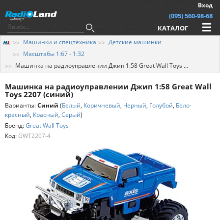
Вход
(095) 560-98-68
КАТАЛОГ
Машинки и спецтехника
Детские машинки
Масштабы 1:67 - 1:32
Машинка на радиоуправлении Джип 1:58 Great Wall Toys 2207 (синий)
Машинка на радиоуправлении Джип 1:58 Great Wall
Toys 2207 (синий)
Варианты:
Синий
(
Белый
,
Коричневый
,
Черный
,
Голубой
,
Бело-
красный
,
Красный
,
Серый
)
Бренд:
Great Wall Toys
Код:
GWT2207-4