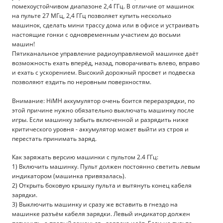
помехоустойчивом диапазоне 2,4 ГГц. В отличие от машинок
на пульте 27 МГц, 2,4 ГГц позволяет купить несколько
машинок, сделать мини трассу дома или в офисе и устраивать
настоящие гонки с одновременным участием до восьми
машин!
Пятиканальное управление радиоуправляемой машинке даёт
возможность ехать вперёд, назад, поворачивать влево, вправо
и ехать с ускорением. Высокий дорожный просвет и подвеска
позволяют ездить по неровным поверхностям.
Внимание: HiMH аккумулятор очень боится переразрядки, по
этой причине нужно обязательно выключать машинку после
игры. Если машинку забыть включенной и разрядить ниже
критического уровня - аккумулятор может выйти из строя и
перестать принимать заряд.
Как заряжать версию машинки с пультом 2.4 ГГц:
1) Включить машинку. Пульт должен постоянно светить левым
индикатором (машинка привязалась).
2) Открыть боковую крышку пульта и вытянуть конец кабеля
зарядки.
3) Выключить машинку и сразу же вставить в гнездо на
машинке разъём кабеля зарядки. Левый индикатор должен