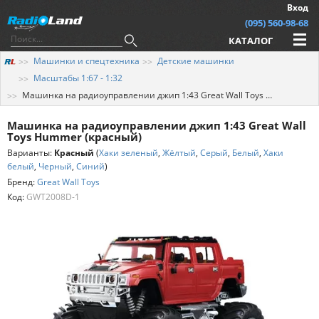
Вход
(095) 560-98-68
КАТАЛОГ
Машинки и спецтехника
Детские машинки
Масштабы 1:67 - 1:32
Машинка на радиоуправлении джип 1:43 Great Wall Toys Hummer (красный)
Машинка на радиоуправлении джип 1:43 Great Wall
Toys Hummer (красный)
Варианты:
Красный
(
Хаки зеленый
,
Жёлтый
,
Серый
,
Белый
,
Хаки
белый
,
Черный
,
Синий
)
Бренд:
Great Wall Toys
Код:
GWT2008D-1