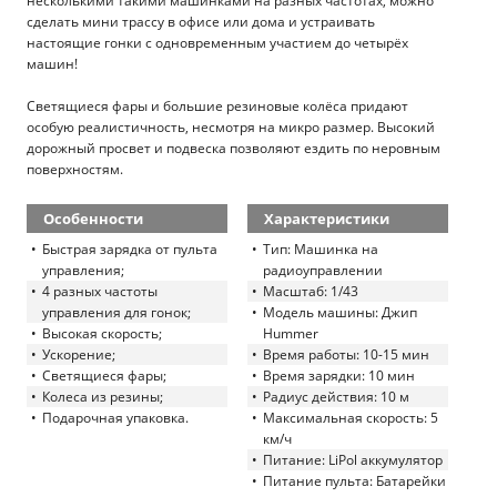
несколькими такими машинками на разных частотах, можно
сделать мини трассу в офисе или дома и устраивать
настоящие гонки с одновременным участием до четырёх
машин!
Светящиеся фары и большие резиновые колёса придают
особую реалистичность, несмотря на микро размер. Высокий
дорожный просвет и подвеска позволяют ездить по неровным
поверхностям.
Особенности
Характеристики
Быстрая зарядка от пульта
Тип: Машинка на
управления;
радиоуправлении
4 разных частоты
Масштаб: 1/43
управления для гонок;
Модель машины: Джип
Высокая скорость;
Hummer
Ускорение;
Время работы: 10-15 мин
Светящиеся фары;
Время зарядки: 10 мин
Колеса из резины;
Радиус действия: 10 м
Подарочная упаковка.
Максимальная скорость: 5
км/ч
Питание: LiPol аккумулятор
Питание пульта: Батарейки