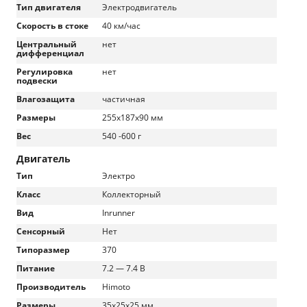
Тип двигателя
Электродвигатель
Скорость в стоке
40 км/час
Центральный
нет
дифференциал
Регулировка
нет
подвески
Влагозащита
частичная
Размеры
255x187x90 мм
Вес
540 -600 г
Двигатель
Тип
Электро
Класс
Коллекторный
Вид
Inrunner
Сенсорный
Нет
Типоразмер
370
Питание
7.2 — 7.4 В
Производитель
Himoto
Размеры
35x25x25 мм