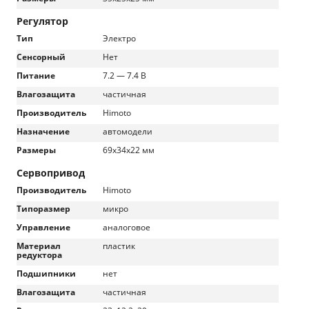
Регулятор
Тип
Электро
Сенсорный
Нет
Питание
7.2 — 7.4 В
Влагозащита
частичная
Производитель
Himoto
Назначение
автомодели
Размеры
69x34x22 мм
Сервопривод
Производитель
Himoto
Типоразмер
микро
Управление
аналоговое
Материал
пластик
редуктора
Подшипники
нет
Влагозащита
частичная