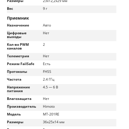
Размеры
23x12,2x29 мм
Вес
9 г
Приемник
Назначение
Авто
Цифровые
Нет
выходы
Кол-во PWM
2
каналов
Телеметрия
Нет
Режим FailSafe
Есть
Протоколы
FHSS
Частота
2.4 ГГц
Напряжение
4.5 — 6 В
питания
Влагозащита
Нет
Производитель
Himoto
Модель
MT-201RE
Размеры
36x25x14 мм