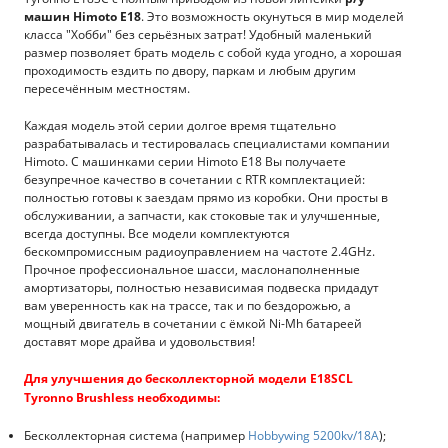
машин Himoto E18
. Это возможность окунуться в мир моделей
класса "Хобби" без серьёзных затрат! Удобный маленький
размер позволяет брать модель с собой куда угодно, а хорошая
проходимость ездить по двору, паркам и любым другим
пересечённым местностям.
Каждая модель этой серии долгое время тщательно
разрабатывалась и тестировалась специалистами компании
Himoto. С машинками серии Himoto E18 Вы получаете
безупречное качество в сочетании с RTR комплектацией:
полностью готовы к заездам прямо из коробки. Они просты в
обслуживании, а запчасти, как стоковые так и улучшенные,
всегда доступны. Все модели комплектуются
бескомпромиссным радиоуправлением на частоте 2.4GHz.
Прочное профессиональное шасси, маслонаполненные
амортизаторы, полностью независимая подвеска придадут
вам уверенность как на трассе, так и по бездорожью, а
мощный двигатель в сочетании с ёмкой Ni-Mh батареей
доставят море драйва и удовольствия!
Для улучшения до бесколлекторной модели E18SCL
Tyronno Brushless необходимы:
Бесколлекторная система (например
Hobbywing 5200kv/18A
);