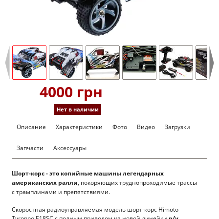
4000 грн
Нет в наличии
Описание
Характеристики
Фото
Видео
Загрузки
Запчасти
Аксессуары
Шорт-корс - это копийные машины легендарных
американских ралли
, покоряющих труднопроходимые трассы
с трамплинами и препятствиями.
Скоростная радиоуправляемая модель шорт-корс Himoto
Tyronno E18SC с полным приводом из новой линейки
р/у