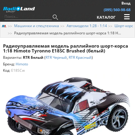
Вход
(095) 560-98-68
КАТАЛОГ
Машинки и спецтехника
Автомодели 1:28 - 1:14
Шорт-корс
Радиоуправляемая модель раллийного шорт-корса 1:18 Himoto Tyronno E18SC Brushed (белый)
Радиоуправляемая модель раллийного шорт-корса
1:18 Himoto Tyronno E18SC Brushed (белый)
Варианты:
RTR Белый
(
RTR Черный
,
RTR Красный
)
Бренд:
Himoto
Код:
E18SCw