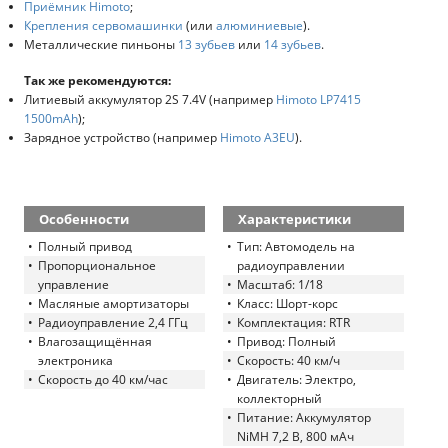
Приёмник Himoto
;
Крепления сервомашинки
(или
алюминиевые
).
Металлические пиньоны
13 зубьев
или
14 зубьев
.
Так же рекомендуются:
Литиевый аккумулятор 2S 7.4V (например
Himoto LP7415
1500mAh
);
Зарядное устройство (например
Himoto A3EU
).
Особенности
Характеристики
Полный привод
Тип: Автомодель на
Пропорциональное
радиоуправлении
управление
Масштаб: 1/18
Масляные амортизаторы
Класс: Шорт-корс
Радиоуправление 2,4 ГГц
Комплектация: RTR
Влагозащищённая
Привод: Полный
электроника
Скорость: 40 км/ч
Скорость до 40 км/час
Двигатель: Электро,
коллекторный
Питание: Аккумулятор
NiMH 7,2 В, 800 мАч