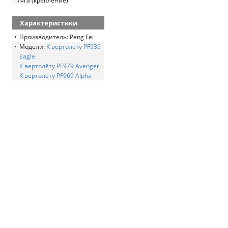
1 тяга (крепление).
Характеристики
Производитель: Peng Fei
Модели:
К вертолёту PF939
Eagle
К вертолёту PF979 Avenger
К вертолёту PF969 Alpha