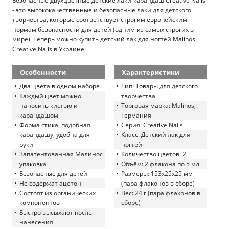
Безопасные двухцветные детские лаки-карандаш Creative Nails
- это высококачественные и безопасные лаки для детского
творчества, которые соответствует строгим европейским
нормам безопасности для детей (одним из самых строгих в
мире). Теперь можно купить детский лак для ногтей Malinos
Creative Nails в Украине.
Особенности
Характеристики
Два цвета в одном наборе
Тип: Товары для детского
Каждый цвет можно
творчества
наносить кистью и
Торговая марка: Malinos,
карандашом
Германия
Форма стика, подобная
Серия: Creative Nails
карандашу, удобна для
Класс: Детский лак для
руки
ногтей
Запатентованная Малинос
Количество цветов: 2
упаковка
Объём: 2 флакона по 5 мл
Безопасные для детей
Размеры: 153х25х25 мм
Не содержат ацетон
(пара флаконов в сборе)
Состоят из органических
Вес: 24 г (пара флаконов в
компонентов
сборе)
Быстро высыхают после
нанесения