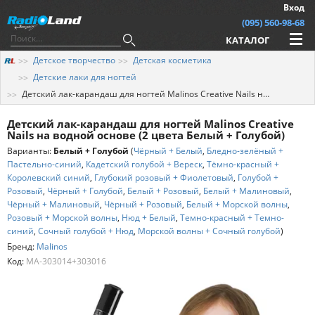
Вход
(095) 560-98-68
КАТАЛОГ
Детское творчество
Детская косметика
Детские лаки для ногтей
Детский лак-карандаш для ногтей Malinos Creative Nails на водной основе (2 цвета Белый + Голубой)
Детский лак-карандаш для ногтей Malinos Creative
Nails на водной основе (2 цвета Белый + Голубой)
Варианты:
Белый + Голубой
(
Чёрный + Белый
,
Бледно-зелёный +
Пастельно-синий
,
Кадетский голубой + Вереск
,
Тёмно-красный +
Королевский синий
,
Глубокий розовый + Фиолетовый
,
Голубой +
Розовый
,
Чёрный + Голубой
,
Белый + Розовый
,
Белый + Малиновый
,
Чёрный + Малиновый
,
Чёрный + Розовый
,
Белый + Морской волны
,
Розовый + Морской волны
,
Нюд + Белый
,
Темно-красный + Темно-
синий
,
Сочный голубой + Нюд
,
Морской волны + Сочный голубой
)
Бренд:
Malinos
Код:
MA-303014+303016