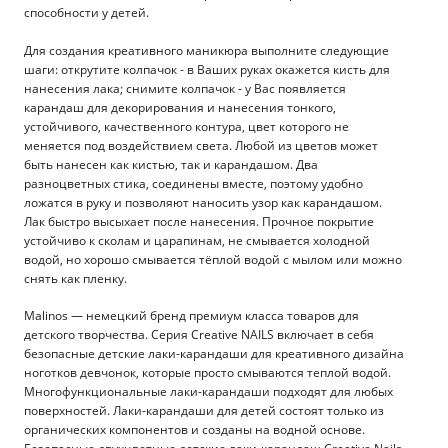
способности у детей.
Для создания креативного маникюра выполните следующие
шаги: открутите колпачок - в Ваших руках окажется кисть для
нанесения лака; снимите колпачок - у Вас появляется
карандаш для декорирования и нанесения тонкого,
устойчивого, качественного контура, цвет которого не
меняется под воздействием света. Любой из цветов может
быть нанесен как кистью, так и карандашом. Два
разноцветных стика, соединены вместе, поэтому удобно
ложатся в руку и позволяют наносить узор как карандашом.
Лак быстро высыхает после нанесения. Прочное покрытие
устойчиво к сколам и царапинам, не смывается холодной
водой, но хорошо смывается тёплой водой с мылом или можно
снять как пленку.
Malinos — немецкий бренд премиум класса товаров для
детского творчества. Серия Creative NAILS включает в себя
безопасные детские лаки-карандаши для креативного дизайна
ноготков девчонок, которые просто смываются теплой водой.
Многофункциональные лаки-карандаши подходят для любых
поверхностей. Лаки-карандаши для детей состоят только из
органических компонентов и созданы на водной основе.