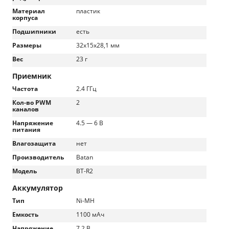
Материал
пластик
корпуса
Подшипники
есть
Размеры
32x15x28,1 мм
Вес
23 г
Приемник
Частота
2.4 ГГц
Кол-во PWM
2
каналов
Напряжение
4.5 — 6 В
питания
Влагозащита
нет
Производитель
Batan
Модель
BT-R2
Аккумулятор
Тип
Ni-MH
Емкость
1100 мАч
Напряжение
7.2 В