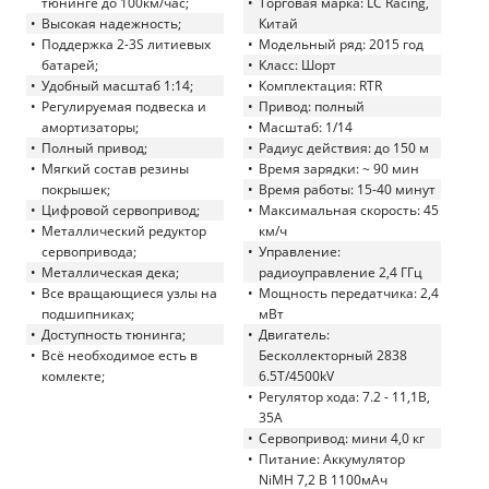
тюнинге до 100км/час;
Торговая марка: LC Racing,
Высокая надежность;
Китай
Поддержка 2-3S литиевых
Модельный ряд: 2015 год
батарей;
Класс: Шорт
Удобный масштаб 1:14;
Комплектация: RTR
Регулируемая подвеска и
Привод: полный
амортизаторы;
Масштаб: 1/14
Полный привод;
Радиус действия: до 150 м
Мягкий состав резины
Время зарядки: ~ 90 мин
покрышек;
Время работы: 15-40 минут
Цифровой сервопривод;
Максимальная скорость: 45
Металлический редуктор
км/ч
сервопривода;
Управление:
Металлическая дека;
радиоуправление 2,4 ГГц
Все вращающиеся узлы на
Мощность передатчика: 2,4
подшипниках;
мВт
Доступность тюнинга;
Двигатель:
Всё необходимое есть в
Бесколлекторный 2838
комлекте;
6.5T/4500kV
Регулятор хода: 7.2 - 11,1В,
35A
Сервопривод: мини 4,0 кг
Питание: Аккумулятор
NiMH 7,2 В 1100мАч