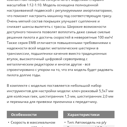
масштабов 1:12-1:10. Модель оснащена полноценной
настраиваемой подвеской с регулируемыми амортизаторами,
что поможет настроить машинку под соответствующую трасу.
Очень мягкий состав покрышек улучшает сцепление и
снижает шансы вылететь с трассы. Широкие возможности
доступного тюнинга позволят воплотить даже самые смелые
решения пилота и достичь скоростей в невероятные 100 км/ч!
Также серия EMB отличается повышенными требованиями к
надежности всей модели: металлические шестерни в
трансмиссии, подшипники качения вместо традиционных
втулок, высокоточный цифровой сервопривод с
металлическим редуктором и многое другое - всё
спроектировано с упором на то, что эта модель будет радовать
пилота долгие годы.
В комплекте с моделью поставляется небольшой набор
инструментов для настройки модели: ключ рожковый 5,5х7 мм
для колёсных гаек, шестигранник 1,5 мм, шестигранник 2,0 мм
и перемычка для привязки приемника к передатчику.
Особенности
Характеристики
Скорость в максимальном
Тип: Автомодель на р/у