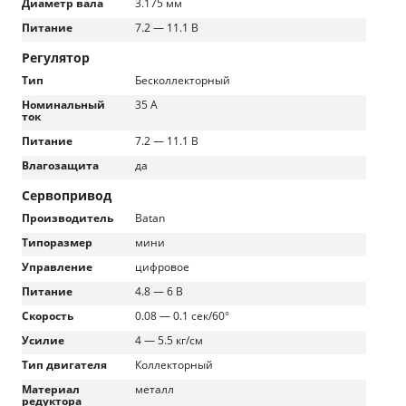
Диаметр вала
3.175 мм
Питание
7.2 — 11.1 В
Регулятор
Тип
Бесколлекторный
Номинальный
35 А
ток
Питание
7.2 — 11.1 В
Влагозащита
да
Сервопривод
Производитель
Batan
Типоразмер
мини
Управление
цифровое
Питание
4.8 — 6 В
Скорость
0.08 — 0.1 сек/60°
Усилие
4 — 5.5 кг/см
Тип двигателя
Коллекторный
Материал
металл
редуктора