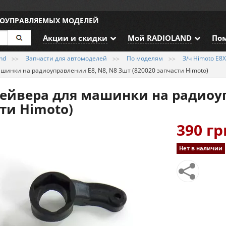
ИОУПРАВЛЯЕМЫХ МОДЕЛЕЙ
Акции и скидки
Мой RADIOLAND
По
nd
Запчасти для автомоделей
По моделям
З/ч Himoto E8X
шинки на радиоуправлении E8, N8, N8 3шт (820020 запчасти Himoto)
ейвера для машинки на радиоуп
сти Himoto)
390 гр
Нет в наличии