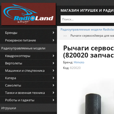
МАГАЗИН ИГРУШЕК И РАД
Радиоуправляемые модели Radiola
Бренды
Рычаги сервосейвера для ма
Резервное питание
Рычаги сервос
Радиоуправляемые модели
(820020 запча
Квадрокоптеры
Бренд:
Himoto
Вертолеты
Код:
820020
Машинки и спецтехника
Катера
Самолеты
Танки и военная техника
Роботы и гаджеты
Игрушки