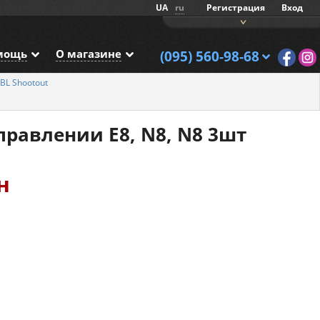
UA
ru
Регистрация
Вход
мощь
О магазине
(095) 560-98-68
BL Shootout
равлении E8, N8, N8 3шт
н