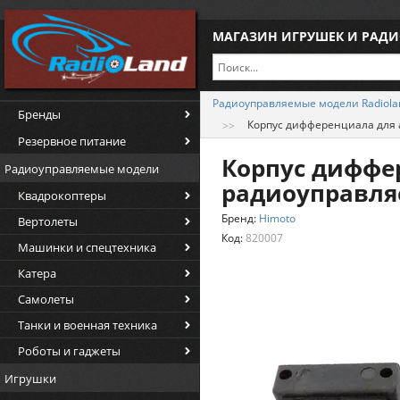
МАГАЗИН ИГРУШЕК И РАД
Радиоуправляемые модели Radiola
Бренды
Корпус дифференциала для 
Резервное питание
Корпус диффер
Радиоуправляемые модели
радиоуправля
Квадрокоптеры
Бренд:
Himoto
Вертолеты
Код:
820007
Машинки и спецтехника
Катера
Самолеты
Танки и военная техника
Роботы и гаджеты
Игрушки