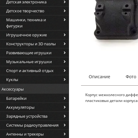
Детская электроника
Детское творчество
Машинки, техника и
фигурки
Игрушечное оружие
Конструкторы и 3D пазлы
Развивающие игрушки
Музыкальные игрушки
Спорт и активный отдых
Описание
Фото
Куклы
Аксессуары
Корпус межколесного диффе
Батарейки
пластиковых детали корпуса
Аккумуляторы
Зарядные устройства
Системы радиоуправления
Антенны и трекеры