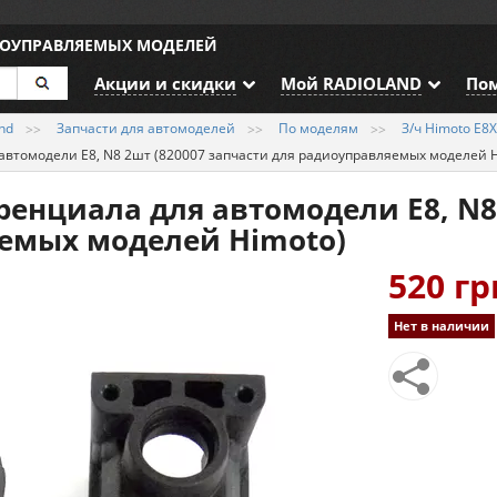
ИОУПРАВЛЯЕМЫХ МОДЕЛЕЙ
Акции и скидки
Мой RADIOLAND
По
nd
Запчасти для автомоделей
По моделям
З/ч Himoto E8X
автомодели E8, N8 2шт (820007 запчасти для радиоуправляемых моделей H
енциала для автомодели E8, N8 
емых моделей Himoto)
520 гр
Нет в наличии