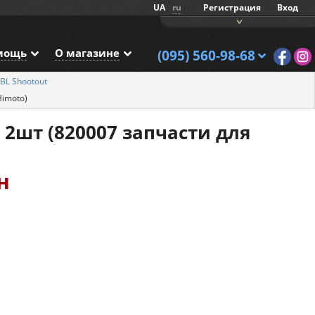
UA
ru
Регистрация
Вход
мощь
О магазине
(095) 560-98-68
BL Shootout
imoto)
2шт (820007 запчасти для
н