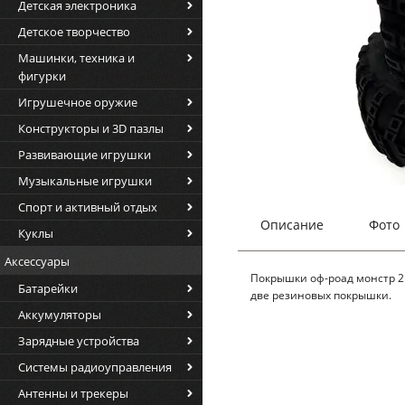
Детская электроника
Детское творчество
Машинки, техника и
фигурки
Игрушечное оружие
Конструкторы и 3D пазлы
Развивающие игрушки
Музыкальные игрушки
Спорт и активный отдых
Описание
Фото
Куклы
Аксессуары
Покрышки оф-роад монстр 2
Батарейки
две резиновых покрышки.
Аккумуляторы
Зарядные устройства
Системы радиоуправления
Антенны и трекеры