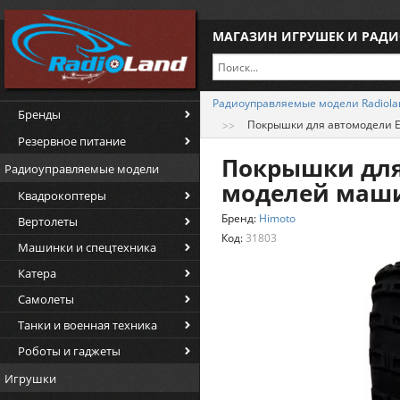
МАГАЗИН ИГРУШЕК И РАД
Радиоуправляемые модели Radiola
Бренды
Покрышки для автомодели E
Резервное питание
Покрышки для
Радиоуправляемые модели
моделей маши
Квадрокоптеры
Бренд:
Himoto
Вертолеты
Код:
31803
Машинки и спецтехника
Катера
Самолеты
Танки и военная техника
Роботы и гаджеты
Игрушки