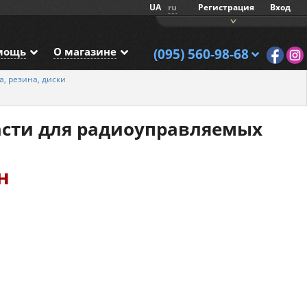
UA
ru
Регистрация
Вход
мощь
О магазине
(095) 560-98-68
а, резина, диски
асти для радиоуправляемых
н