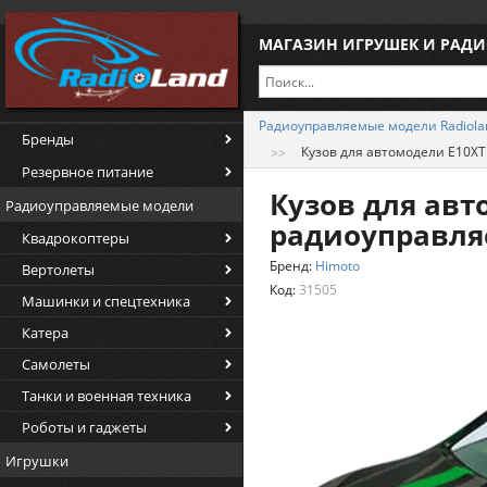
МАГАЗИН ИГРУШЕК И РАД
Радиоуправляемые модели Radiola
Бренды
Кузов для автомодели E10X
Резервное питание
Кузов для авт
Радиоуправляемые модели
радиоуправля
Квадрокоптеры
Бренд:
Himoto
Вертолеты
Код:
31505
Машинки и спецтехника
Катера
Самолеты
Танки и военная техника
Роботы и гаджеты
Игрушки