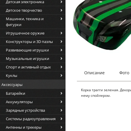
Детская электроника
Детское творчество
Машинки, техника и
фигурки
Игрушечное оружие
Конструкторы и 3D пазлы
Развивающие игрушки
Музыкальные игрушки
Спорт и активный отдых
Описание
Фото
Куклы
Аксессуары
Корка трагги зеленая. Деко
Батарейки
нему спойлером.
Аккумуляторы
Зарядные устройства
Системы радиоуправления
Антенны и трекеры