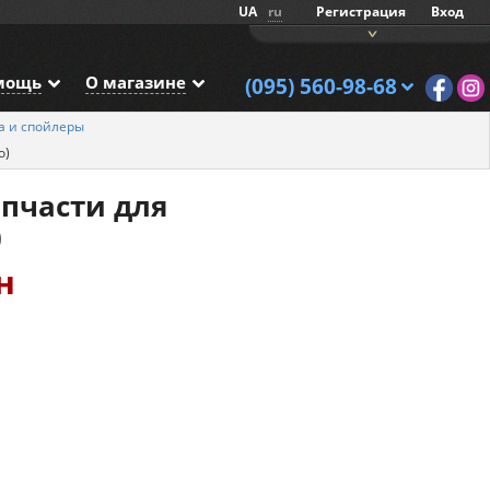
UA
ru
Регистрация
Вход
мощь
О магазине
(095) 560-98-68
а и спойлеры
o)
апчасти для
)
н