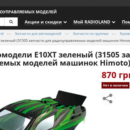
ИОУПРАВЛЯЕМЫХ МОДЕЛЕЙ
Акции и скидки
Мой RADIOLAND
По
nd
Запчасти для автомоделей
Запчасти по группам
Кузов
T зеленый (31505 запчасти для радиоуправляемых моделей машинок Himot
омодели E10XT зеленый (31505 з
емых моделей машинок Himoto
870 гр
Нет в наличии