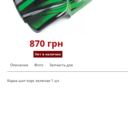
870 грн
Нет в наличии
Описание
Фото
Запчасть для
Корка шот-корс зеленая 1 шт.