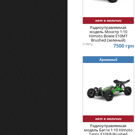
нет в наличии
Радиоуправляемая
модель Монстр 1:10
Himoto Bowie E10MT
Brushed (зеленый)
E10MTg
7500 грн
Архивный
нет в наличии
Радиоуправляемая
модель Багги 1:10 Himoto
Tanto E10XB Brushed