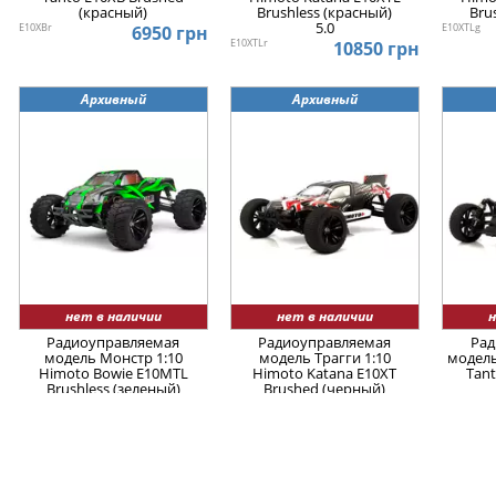
(красный)
Brushless (красный)
Bru
5.0
E10XBr
E10XTLg
6950 грн
E10XTLr
10850 грн
Архивный
Архивный
нет в наличии
нет в наличии
н
Радиоуправляемая
Радиоуправляемая
Рад
модель Монстр 1:10
модель Трагги 1:10
модель
Himoto Bowie E10MTL
Himoto Katana E10XT
Tant
Brushless (зеленый)
Brushed (черный)
E10MTLg
E10XTb
E10XBb
10850 грн
7500 грн
Архивный
Архивный