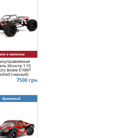
ет в наличии
иоуправляемая
ель Монстр 1:10
oto Bowie E10MT
ushed (черный)
7500 грн
Архивный