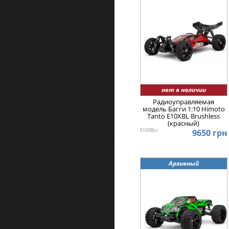
нет в наличии
Радиоуправляемая
модель Багги 1:10 Himoto
Tanto E10XBL Brushless
(красный)
E10XBLr
9650 грн
Архивный