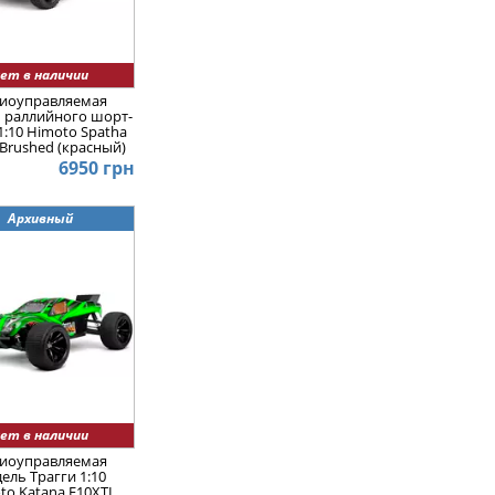
ет в наличии
иоуправляемая
 раллийного шорт-
1:10 Himoto Spatha
Brushed (красный)
6950 грн
Архивный
ет в наличии
иоуправляемая
ель Трагги 1:10
to Katana E10XTL