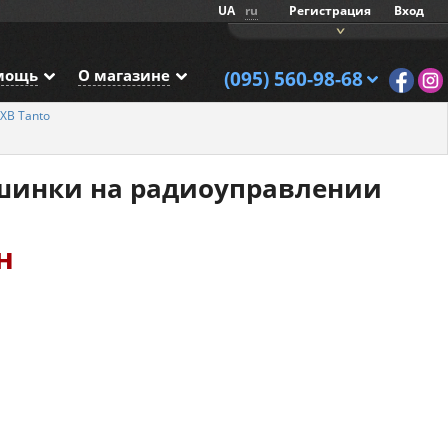
UA
ru
Регистрация
Вход
мощь
О магазине
(095) 560-98-68
0XB Tanto
шинки на радиоуправлении
н