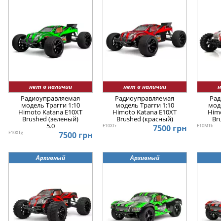
нет в наличии
нет в наличии
н
Радиоуправляемая
Радиоуправляемая
Рад
модель Трагги 1:10
модель Трагги 1:10
мод
Himoto Katana E10XT
Himoto Katana E10XT
Him
Brushed (зеленый)
Brushed (красный)
Br
5.0
E10XTr
E10MTb
7500 грн
E10XTg
7500 грн
Архивный
Архивный