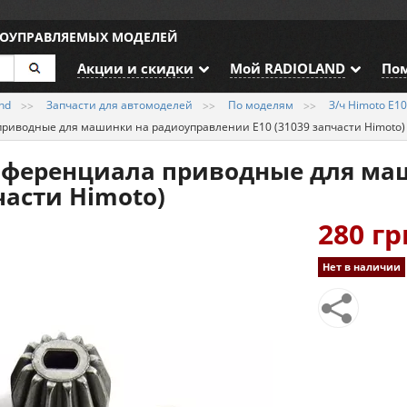
ИОУПРАВЛЯЕМЫХ МОДЕЛЕЙ
Акции и скидки
Мой RADIOLAND
По
nd
Запчасти для автомоделей
По моделям
З/ч Himoto E1
иводные для машинки на радиоуправлении E10 (31039 запчасти Himoto)
ференциала приводные для ма
части Himoto)
280 гр
Нет в наличии