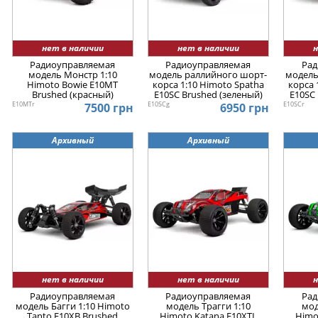
нет в наличии
нет в наличии
н
Радиоуправляемая
Радиоуправляемая
Рад
модель Монстр 1:10
модель раллийного шорт-
модель
Himoto Bowie E10MT
корса 1:10 Himoto Spatha
корса 
Brushed (красный)
E10SC Brushed (зеленый)
E10SC 
E10MTr
E10SCg
E10SCr
7500 грн
6950 грн
Архивный
Архивный
нет в наличии
нет в наличии
н
Радиоуправляемая
Радиоуправляемая
Рад
модель Багги 1:10 Himoto
модель Трагги 1:10
мод
Tanto E10XB Brushed
Himoto Katana E10XTL
Himo