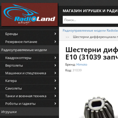
МАГАЗИН ИГРУШЕК И РАД
Радиоуправляемые модели Radiola
Бренды
Шестерни дифференциала пр
Резервное питание
Шестерни диф
Радиоуправляемые модели
E10 (31039 зап
Квадрокоптеры
Бренд:
Himoto
Вертолеты
Код:
31039
Машинки и спецтехника
Катера
Самолеты
Танки и военная техника
Роботы и гаджеты
Игрушки