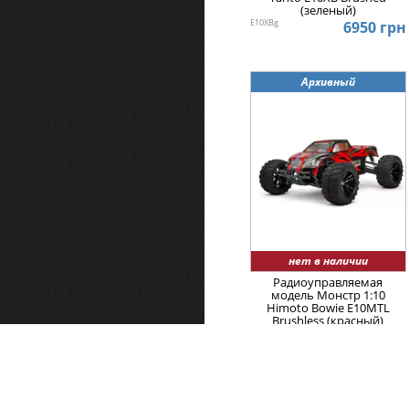
(зеленый)
E10XBg
6950 грн
Архивный
нет в наличии
Радиоуправляемая
модель Монстр 1:10
Himoto Bowie E10MTL
Brushless (красный)
4.5
E10MTLr
10850 грн