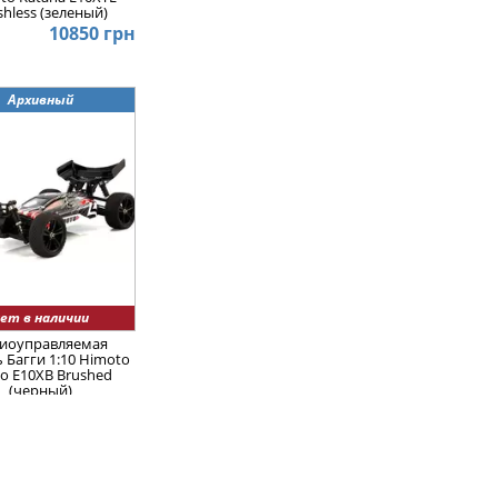
shless (зеленый)
10850 грн
Архивный
ет в наличии
иоуправляемая
 Багги 1:10 Himoto
o E10XB Brushed
(черный)
6950 грн