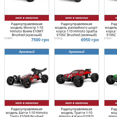
нет в наличии
нет в наличии
н
Радиоуправляемая
Радиоуправляемая
Рад
модель Монстр 1:10
модель раллийного шорт-
модель
Himoto Bowie E10MT
корса 1:10 Himoto Spatha
корса 
Brushed (красный)
E10SC Brushed (зеленый)
E10SC 
E10MTr
E10SCg
E10SCr
7500 грн
6950 грн
Архивный
Архивный
нет в наличии
нет в наличии
н
Радиоуправляемая
Радиоуправляемая
Рад
модель Багги 1:10 Himoto
модель Трагги 1:10
мод
Tanto E10XB Brushed
Himoto Katana E10XTL
Himo