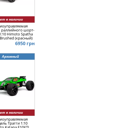
ет в наличии
иоуправляемая
 раллийного шорт-
1:10 Himoto Spatha
Brushed (красный)
6950 грн
Архивный
ет в наличии
иоуправляемая
ель Трагги 1:10
to Katana E10XTL