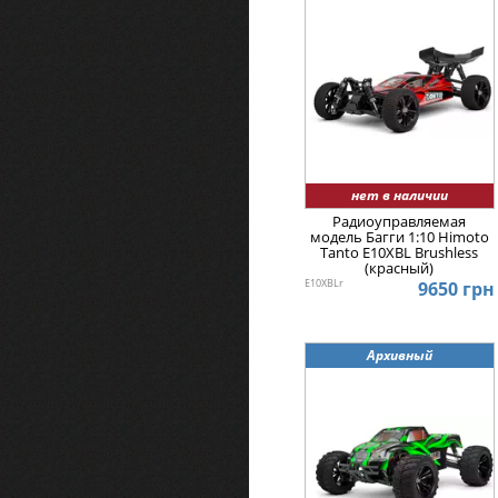
нет в наличии
Радиоуправляемая
модель Багги 1:10 Himoto
Tanto E10XBL Brushless
(красный)
E10XBLr
9650 грн
Архивный