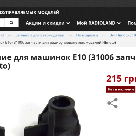
ИОУПРАВЛЯЕМЫХ МОДЕЛЕЙ
Акции и скидки
Мой RADIOLAND
По
nd
Запчасти для автомоделей
По моделям
З/ч Himoto E1
ок E10 (31006 запчасти для радиоуправляемых моделей Himoto)
ие для машинок E10 (31006 зап
to)
215 гр
Нет в наличии