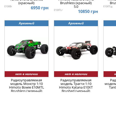
(красный)
Brushless (красный)
Bru
5.0
E10XBr
E10XTLg
6950 грн
E10XTLr
10850 грн
Архивный
Архивный
нет в наличии
нет в наличии
н
Радиоуправляемая
Радиоуправляемая
Рад
модель Монстр 1:10
модель Трагги 1:10
модель
Himoto Bowie E10MTL
Himoto Katana E10XT
Tant
Brushless (зеленый)
Brushed (черный)
E10MTLg
E10XTb
E10XBb
10850 грн
7500 грн
Архивный
Архивный