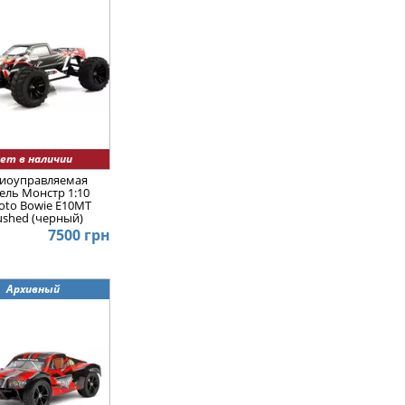
ет в наличии
иоуправляемая
ель Монстр 1:10
oto Bowie E10MT
ushed (черный)
7500 грн
Архивный