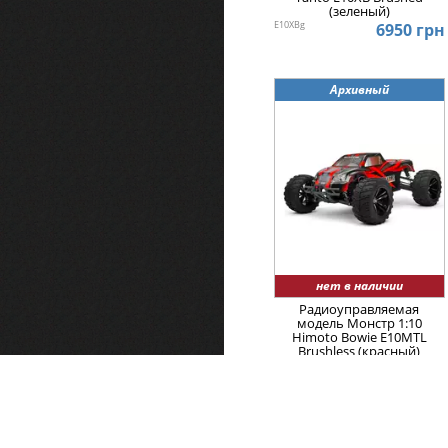
(зеленый)
E10XBg
6950 грн
Архивный
нет в наличии
Радиоуправляемая
модель Монстр 1:10
Himoto Bowie E10MTL
Brushless (красный)
4.5
E10MTLr
10850 грн