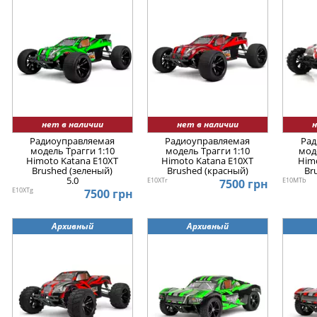
нет в наличии
нет в наличии
н
Радиоуправляемая
Радиоуправляемая
Рад
модель Трагги 1:10
модель Трагги 1:10
мод
Himoto Katana E10XT
Himoto Katana E10XT
Him
Brushed (зеленый)
Brushed (красный)
Br
5.0
E10XTr
E10MTb
7500 грн
E10XTg
7500 грн
Архивный
Архивный