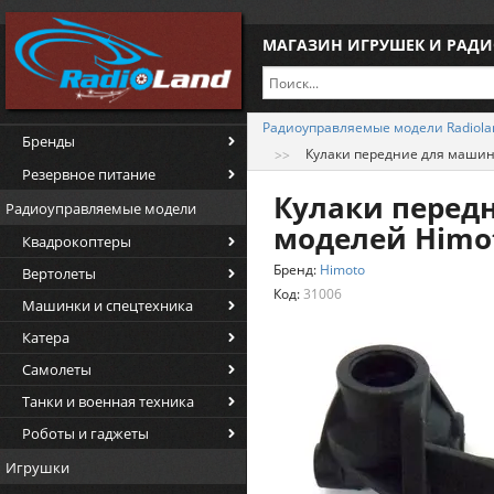
МАГАЗИН ИГРУШЕК И РАД
Радиоуправляемые модели Radiola
Бренды
Кулаки передние для машин
Резервное питание
Кулаки передн
Радиоуправляемые модели
моделей Himo
Квадрокоптеры
Бренд:
Himoto
Вертолеты
Код:
31006
Машинки и спецтехника
Катера
Самолеты
Танки и военная техника
Роботы и гаджеты
Игрушки