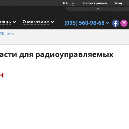
UA
ru
Регистрация
Вход
мощь
О магазине
(095) 560-98-68
0XB Tanto
части для радиоуправляемых
н