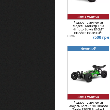
нет в наличии
Радиоуправляемая
модель Монстр 1:10
Himoto Bowie E10MT
Brushed (зеленый)
E10MTg
7500 грн
Архивный
нет в наличии
Радиоуправляемая
модель Багги 1:10 Himoto
Tanto E10XB Brushed