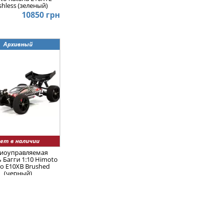
shless (зеленый)
10850 грн
Архивный
ет в наличии
иоуправляемая
 Багги 1:10 Himoto
o E10XB Brushed
(черный)
6950 грн