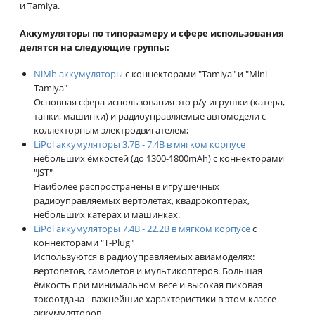
и Tamiya.
Аккумуляторы по типоразмеру и сфере использования
делятся на следующие группы:
NiMh аккумуляторы
с коннекторами "Tamiya" и "Mini
Tamiya"
Основная сфера использования это р/у игрушки (катера,
танки, машинки) и радиоуправляемые автомодели с
коллекторным электродвигателем;
LiPol аккумуляторы 3.7В - 7.4В в мягком корпусе
небольших ёмкостей (до 1300-1800mAh) с коннекторами
"JST"
Наиболее распространены в игрушечных
радиоуправляемых вертолётах, квадрокоптерах,
небольших катерах и машинках.
LiPol аккумуляторы 7.4В - 22.2В в мягком корпусе
с
коннекторами "T-Plug"
Используются в радиоуправляемых авиамоделях:
вертолетов, самолетов и мультикоптеров. Большая
ёмкость при минимальном весе и высокая пиковая
токоотдача - важнейшие характеристики в этом классе
аккумуляторов.