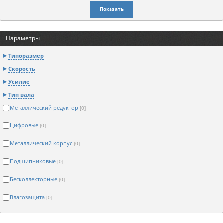
Показать
Параметры
Типоразмер
Скорость
Усилие
Тип вала
Металлический редуктор
[0]
Цифровые
[0]
Металлический корпус
[0]
Подшипниковые
[0]
Бесколлекторные
[0]
Влагозащита
[0]