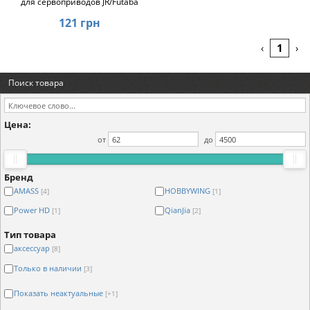
для сервоприводов JR/Futaba
121 грн
1
‹
›
Поиск товара
Цена:
от
до
Бренд
AMASS
HOBBYWING
[4]
[1]
Power HD
QianJia
[1]
[2]
Тип товара
аксессуар
[8]
Только в наличии
[3]
Показать неактуальные
[+1]