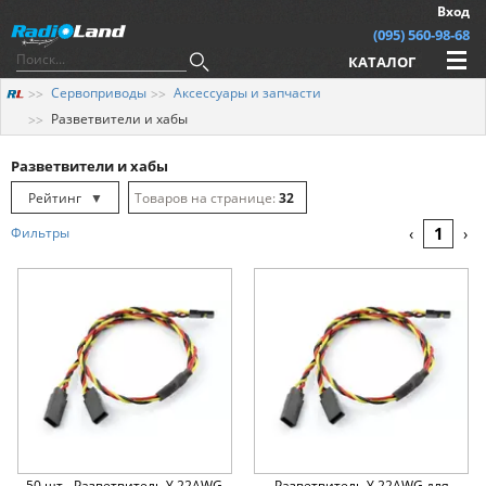
Вход
(095) 560-98-68
КАТАЛОГ
Сервоприводы
Аксессуары и запчасти
Разветвители и хабы
Разветвители и хабы
Рейтинг
▼
32
Рейтинг
▲
64
1
Фильтры
‹
›
Дата
▲
128
Дата
▼
Цена
▲
Цена
▼
50 шт - Разветвитель Y 22AWG
Разветвитель Y 22AWG для